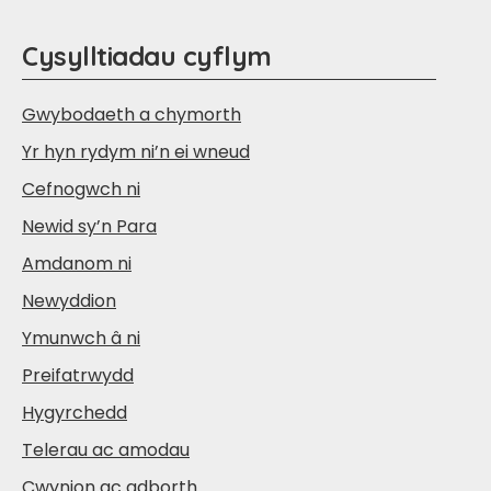
Cysylltiadau cyflym
Gwybodaeth a chymorth
Yr hyn rydym ni’n ei wneud
Cefnogwch ni
Newid sy’n Para
Amdanom ni
Newyddion
Ymunwch â ni
Preifatrwydd
Hygyrchedd
Telerau ac amodau
Cwynion ac adborth