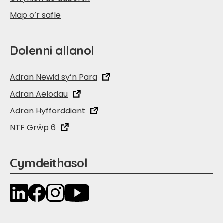
Map o’r safle
Dolenni allanol
Adran Newid sy’n Para
Adran Aelodau
Adran Hyfforddiant
NTF Grŵp 6
Cymdeithasol
LinkedIn
Facebook
Instagram
YouTube