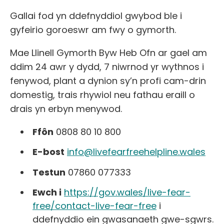
Gallai fod yn ddefnyddiol gwybod ble i
gyfeirio goroeswr am fwy o gymorth.
Mae Llinell Gymorth Byw Heb Ofn ar gael am
ddim 24 awr y dydd, 7 niwrnod yr wythnos i
fenywod, plant a dynion sy’n profi cam-drin
domestig, trais rhywiol neu fathau eraill o
drais yn erbyn menywod.
Ffôn
0808 80 10 800
E-bost
info@livefearfreehelpline.wales
Testun
07860 077333
Ewch i
https://gov.wales/live-fear-
free/contact-live-fear-free
i
ddefnyddio ein gwasanaeth gwe-sgwrs.