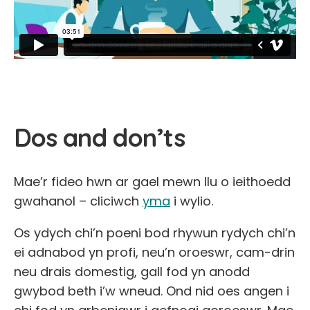
Dos and don’ts
Mae’r fideo hwn ar gael mewn llu o ieithoedd
gwahanol – cliciwch
yma
i wylio.
Os ydych chi’n poeni bod rhywun rydych chi’n
ei adnabod yn profi, neu’n oroeswr, cam-drin
neu drais domestig, gall fod yn anodd
gwybod beth i’w wneud. Ond nid oes angen i