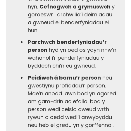
hyn.
Cefnogwch a grymuswch
y
goroeswr i archwilio’i deimladau
a gwneud ei benderfyniadau ei
hun.
Parchwch benderfyniadau’r
person
hyd yn oed os ydyn nhw’n
wahanol i’r penderfyniadau y
byddech chi’n eu gwneud.
Peidiwch â barnu’r person
neu
gwestiynu profiadau’r person.
Mae’n anodd iawn bod yn agored
am gam-drin ac efallai bod y
person wedi ceisio dweud wrth
rywun a oedd wedi’i anwybyddu
neu heb ei gredu yn y gorffennol.