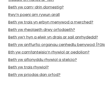
Beth yw cam-drin domestig?
Rwy’n poeni am rywun arall
Beth yw trais yn erbyn menywod a merched?
Beth yw rheolaeth drwy orfodaeth?
Beth yw’r hyn a elwir yn drais ar sail anrhydedd?
Beth yw anffurfio organau cenhedlu benywod (FG
Bth yw camfanteisio’n rhywiol ar oedolion?
Beth yw aflonyddu rhywiol a stelcio?
Beth yw trais rhywiol?
Beth yw priodas dan orfod?