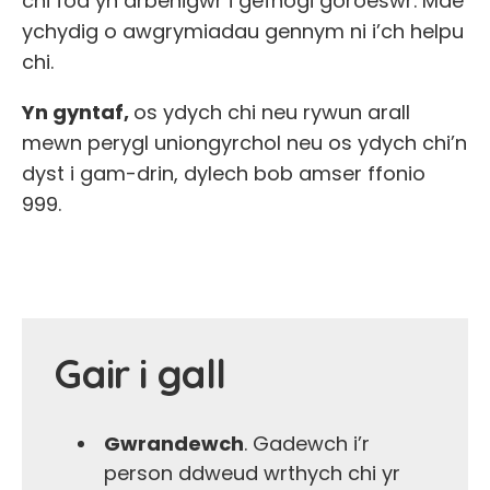
chi fod yn arbenigwr i gefnogi goroeswr. Mae
ychydig o awgrymiadau gennym ni i’ch helpu
chi.
Yn gyntaf,
os ydych chi neu rywun arall
mewn perygl uniongyrchol neu os ydych chi’n
dyst i gam-drin, dylech bob amser ffonio
999.
Gair i gall
Gwrandewch
. Gadewch i’r
person ddweud wrthych chi yr