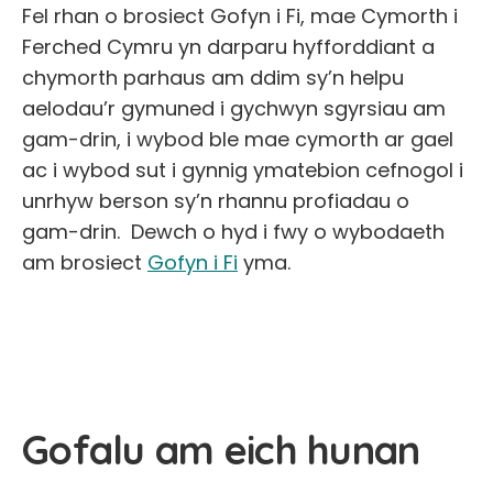
Fel rhan o brosiect Gofyn i Fi, mae Cymorth i
Ferched Cymru yn darparu hyfforddiant a
chymorth parhaus am ddim sy’n helpu
aelodau’r gymuned i gychwyn sgyrsiau am
gam-drin, i wybod ble mae cymorth ar gael
ac i wybod sut i gynnig ymatebion cefnogol i
unrhyw berson sy’n rhannu profiadau o
gam-drin. Dewch o hyd i fwy o wybodaeth
am brosiect
Gofyn i Fi
yma.
Gofalu am eich hunan