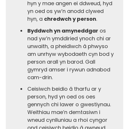
hyn y mae angen ei ddweud, hyd
yn oed os yw’n anodd clywed
hyn, a
chredwch y person
.
Byddwch yn amyneddgar
os
nad yw’n ymddiried ynoch chi ar
unwaith, a pheidiwch â phwyso
am unrhyw wybodaeth cyn bod y
person arall yn barod. Gall
gymryd amser i rywun adnabod
cam-drin.
Ceisiwch beidio â tharfu ar y
person, hyd yn oed os oes
gennych chi lawer o gwestiynau.
Weithiau mae’n demtasiwn i
wneud cynlluniau a rhoi cyngor
ond ceisiwch beidio â gwneud