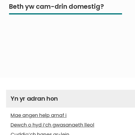
Beth yw cam-drin domestig?
Yn yr adran hon
Mae angen help arnaf i
Dewch o hyd i’ch gwasanaeth lleol
Cuddio’ch hanes ar-lein