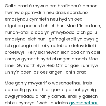
Gall siarad â rhywun am brofiadau’r person
hwnnw o gam-drin neu drais sbarduno
emosiynau cymhleth neu hyd yn oed
atgofion poenus i chi’ch hun. Mae ffiniau iach,
hunan-ofal, a bod yn ymwybodol o’ch gallu
emosiynol eich hun i gefnogi eraill yn bwysig
i’ch galluogi chi i roi ymatebion defnyddiol i
oroeswyr. Felly sicrhewch eich bod chi’n cael
unrhyw gymorth sydd ei angen arnoch. Mae
Llinell Gymorth Byw Heb Ofn ar gael i unrhyw
un sy’n poeni os oes angen i chi siarad.
Mae gan y mwyafrif o wasanaethau trais
domestig gymorth ar gael a gallant gynnig
awgrymiadau o ran y camau eraill y gallech
chi eu cymryd. Ewch i dudalen
gwasanethau