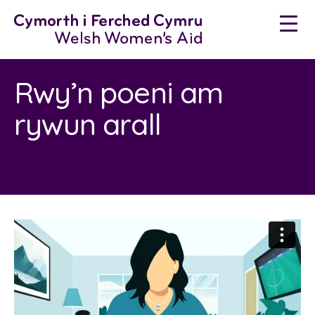
Neidio
i'r
cynnwys
Rwy’n poeni am
rywun arall