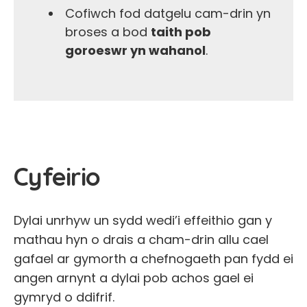
Cofiwch fod datgelu cam-drin yn
broses a bod
taith pob
goroeswr yn wahanol
.
Cyfeirio
Dylai unrhyw un sydd wedi’i effeithio gan y
mathau hyn o drais a cham-drin allu cael
gafael ar gymorth a chefnogaeth pan fydd ei
angen arnynt a dylai pob achos gael ei
gymryd o ddifrif.