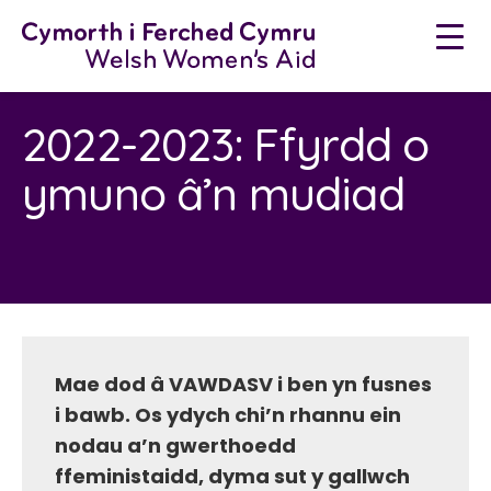
Neidio
i'r
cynnwys
2022-2023: Ffyrdd o
ymuno â’n mudiad
Mae dod â VAWDASV i ben yn fusnes
i bawb. Os ydych chi’n rhannu ein
nodau a’n gwerthoedd
ffeministaidd, dyma sut y gallwch