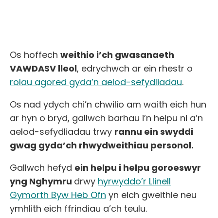
Os hoffech
weithio i’ch gwasanaeth
VAWDASV lleol
, edrychwch ar ein rhestr o
rolau agored gyda’n aelod-sefydliadau
.
Os nad ydych chi’n chwilio am waith eich hun
ar hyn o bryd, gallwch barhau i’n helpu ni a’n
aelod-sefydliadau trwy
rannu ein swyddi
gwag gyda’ch rhwydweithiau personol.
Gallwch hefyd
ein helpu i helpu goroeswyr
yng Nghymru
drwy
hyrwyddo’r Llinell
Gymorth Byw Heb Ofn
yn eich gweithle neu
ymhlith eich ffrindiau a’ch teulu.