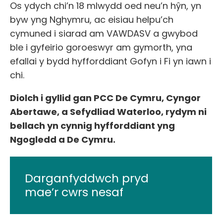
Os ydych chi’n 18 mlwydd oed neu’n hŷn, yn
byw yng Nghymru, ac eisiau helpu’ch
cymuned i siarad am VAWDASV a gwybod
ble i gyfeirio goroeswyr am gymorth, yna
efallai y bydd hyfforddiant Gofyn i Fi yn iawn i
chi.
Diolch i gyllid gan PCC De Cymru, Cyngor
Abertawe, a Sefydliad Waterloo, rydym ni
bellach yn cynnig hyfforddiant yng
Ngogledd a De Cymru.
Darganfyddwch pryd
mae’r cwrs nesaf