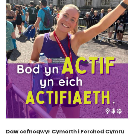
Daw cefnogwyr Cymorth i Ferched Cymru