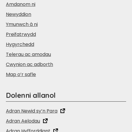
Amdanom ni
Newyddion
Ymunwch â ni
Preifatrwydd
Hygyrchedd
Telerau ac amodau
Cwynion ac adborth
Map o’r safle
Dolenni allanol
Adran Newid sy’n Para
Adran Aelodau
Adran Hyfforddiant