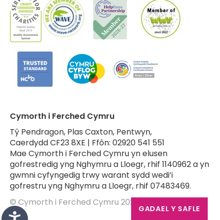
Cymorth i Ferched Cymru
Tŷ Pendragon, Plas Caxton, Pentwyn,
Caerdydd CF23 8XE | Ffôn: 02920 541 551
Mae Cymorth i Ferched Cymru yn elusen
gofrestredig yng Nghymru a Lloegr, rhif 1140962 a yn
gwmni cyfyngedig trwy warant sydd wedi’i
gofrestru yng Nghymru a Lloegr, rhif 07483469.
© Cymorth i Ferched Cymru 2026
GADAEL Y SAFLE