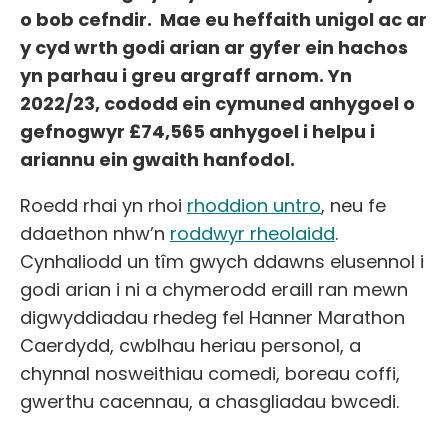
o bob cefndir. Mae eu heffaith unigol ac ar
y cyd wrth godi arian ar gyfer ein hachos
yn parhau i greu argraff arnom. Yn
2022/23, cododd ein cymuned anhygoel o
gefnogwyr £74,565 anhygoel i helpu i
ariannu ein gwaith hanfodol.
Roedd rhai yn rhoi
rhoddion untro
, neu fe
ddaethon nhw’n
roddwyr rheolaidd
.
Cynhaliodd un tîm gwych ddawns elusennol i
godi arian i ni a chymerodd eraill ran mewn
digwyddiadau rhedeg fel Hanner Marathon
Caerdydd, cwblhau heriau personol, a
chynnal nosweithiau comedi, boreau coffi,
gwerthu cacennau, a chasgliadau bwcedi.