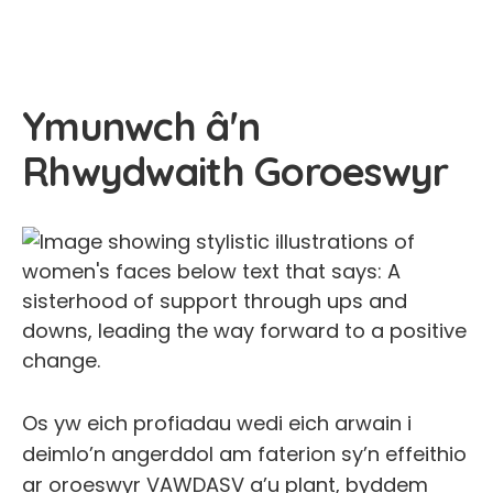
Ymunwch â'n
Rhwydwaith Goroeswyr
Os yw eich profiadau wedi eich arwain i
deimlo’n angerddol am faterion sy’n effeithio
ar oroeswyr VAWDASV a’u plant, byddem