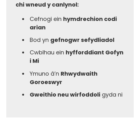
chi wneud y canlynol:
Cefnogi ein
hymdrechion codi
arian
Bod yn
gefnogwr sefydliadol
Cwblhau ein
hyfforddiant Gofyn
i Mi
Ymuno â’n
Rhwydwaith
Goroeswyr
Gweithio neu wirfoddoli
gyda ni