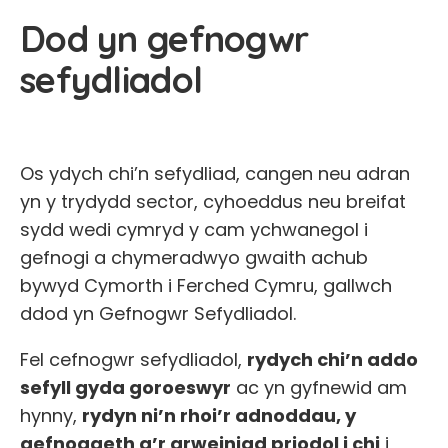
Dod yn gefnogwr
sefydliadol
Os ydych chi’n sefydliad, cangen neu adran
yn y trydydd sector, cyhoeddus neu breifat
sydd wedi cymryd y cam ychwanegol i
gefnogi a chymeradwyo gwaith achub
bywyd Cymorth i Ferched Cymru, gallwch
ddod yn Gefnogwr Sefydliadol.
Fel cefnogwr sefydliadol,
rydych chi’n addo
sefyll gyda goroeswyr
ac yn gyfnewid am
hynny,
rydyn ni’n rhoi’r adnoddau, y
gefnogaeth a’r arweiniad priodol i chi
i