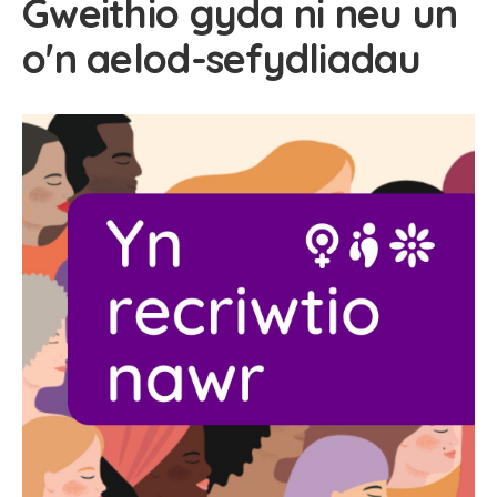
Gweithio gyda ni neu un
o'n aelod-sefydliadau