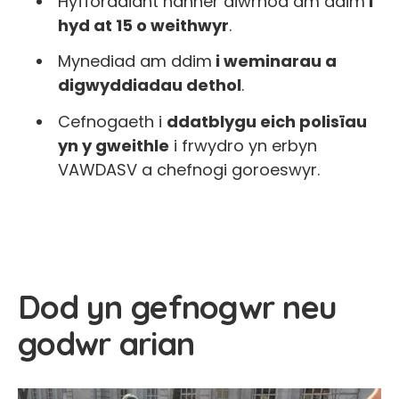
Hyfforddiant hanner diwrnod am ddim
i
hyd at 15 o weithwyr
.
Mynediad am ddim
i weminarau a
digwyddiadau dethol
.
Cefnogaeth i
ddatblygu eich polisïau
yn y gweithle
i frwydro yn erbyn
VAWDASV a chefnogi goroeswyr.
Dod yn gefnogwr neu
godwr arian