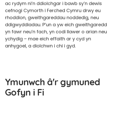
ac rydym ni’n ddiolchgar i bawb sy’n dewis
cefnogi Cymorth i Ferched Cymru drwy eu
rhoddion, gweithgareddau noddedig, neu
ddigwyddiadau. P’un a yw eich gweithgaredd
yn fawr neu’n fach, yn codi llawer o arian neu
ychydig – mae eich effaith ar y cyd yn
anhygoel, a diolchwn i chi i gyd.
Ymunwch â'r gymuned
Gofyn i Fi