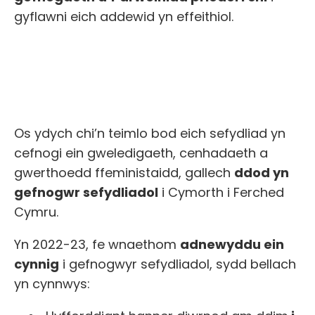
gyflawni eich addewid yn effeithiol.
Os ydych chi’n teimlo bod eich sefydliad yn
cefnogi ein gweledigaeth, cenhadaeth a
gwerthoedd ffeministaidd, gallech
ddod yn
gefnogwr sefydliadol
i Cymorth i Ferched
Cymru.
Yn 2022-23, fe wnaethom
adnewyddu ein
cynnig
i gefnogwyr sefydliadol, sydd bellach
yn cynnwys: