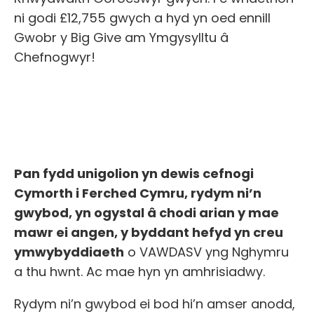
ni godi £12,755 gwych a hyd yn oed ennill
Gwobr y Big Give am Ymgysylltu â
Chefnogwyr!
Pan fydd unigolion yn dewis cefnogi
Cymorth i Ferched Cymru, rydym ni’n
gwybod, yn ogystal â chodi arian y mae
mawr ei angen, y byddant hefyd yn creu
ymwybyddiaeth
o VAWDASV yng Nghymru
a thu hwnt. Ac mae hyn yn amhrisiadwy.
Rydym ni’n gwybod ei bod hi’n amser anodd,