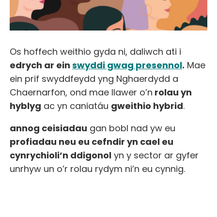
Os hoffech weithio gyda ni, daliwch ati i
edrych ar ein
swyddi gwag presennol
.
Mae
ein prif swyddfeydd yng Nghaerdydd a
Chaernarfon, ond mae llawer o’n
rolau yn
hyblyg
ac yn caniatáu
gweithio hybrid
.
annog ceisiadau
gan bobl nad yw eu
profiadau neu eu cefndir yn cael eu
cynrychioli’n ddigonol
yn y sector ar gyfer
unrhyw un o’r rolau rydym ni’n eu cynnig.