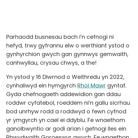
Parhaodd busnesau bach i’n cefnogi ni
hefyd, trwy gyfrannu elw o werthiant ystod o
gynhyrchion gwych gan gynnwys gemwaith,
canhwyllau, crysau chwys, a the!
Yn ystod y 16 Diwrnod o Weithredu yn 2022,
cynhaliwyd ein hymgyrch
Rhoi Mawr
gyntaf
.
Gyda chefnogaeth addewidion gan ddau
roddwr cyfatebol, roeddem ni’n gallu sicrhau
bod unrhyw rodd a roddwyd o fewn cyfnod
yr ymgyrch yn cael ei ddyblu. Fe wnaethom
ganolbwyntio ar godi arian i gefnogi lles ein
Rhwydwaith Goroeswyr gwych. Fe wnaethon